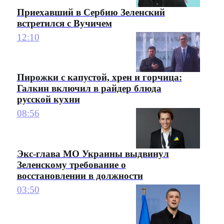
Приехавший в Сербию Зеленский
встретился с Вучичем
12:10
Пирожки с капустой, хрен и горчица:
Галкин включил в райдер блюда
русской кухни
08:56
Экс-глава МО Украины выдвинул
Зеленскому требование о
восстановлении в должности
03:50