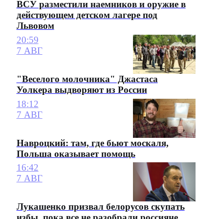
ВСУ разместили наемников и оружие в
действующем детском лагере под
Львовом
20:59
7 АВГ
"Веселого молочника" Джастаса
Уолкера выдворяют из России
18:12
7 АВГ
Навроцкий: там, где бьют москаля,
Польша оказывает помощь
16:42
7 АВГ
Лукашенко призвал белорусов скупать
избы, пока все не разобрали россияне