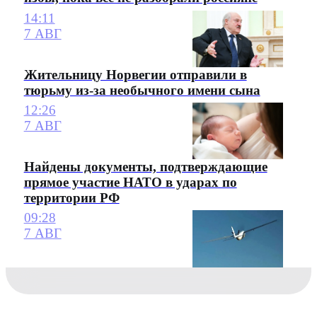
14:11
7 АВГ
Жительницу Норвегии отправили в
тюрьму из-за необычного имени сына
12:26
7 АВГ
Найдены документы, подтверждающие
прямое участие НАТО в ударах по
территории РФ
09:28
7 АВГ