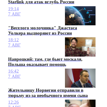
Starlink для атак вглубь России
19:14
7 АВГ
"Веселого молочника" Джастаса
Уолкера выдворяют из России
18:12
7 АВГ
Навроцкий: там, где бьют москаля,
Польша оказывает помощь
16:42
7 АВГ
Жительницу Норвегии отправили в
тюрьму из-за необычного имени сына
12:26