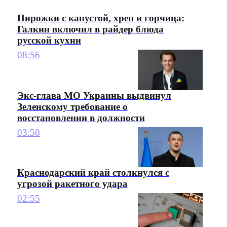
Пирожки с капустой, хрен и горчица:
Галкин включил в райдер блюда
русской кухни
08:56
Экс-глава МО Украины выдвинул
Зеленскому требование о
восстановлении в должности
03:50
Краснодарский край столкнулся с
угрозой ракетного удара
02:55