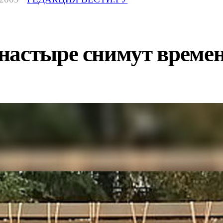
настыре снимут време