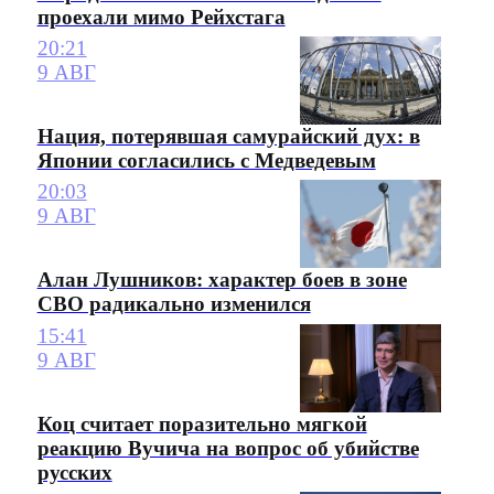
проехали мимо Рейхстага
20:21
9 АВГ
Нация, потерявшая самурайский дух: в
Японии согласились с Медведевым
20:03
9 АВГ
Алан Лушников: характер боев в зоне
СВО радикально изменился
15:41
9 АВГ
Коц считает поразительно мягкой
реакцию Вучича на вопрос об убийстве
русских