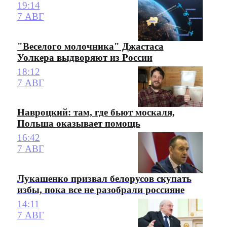
19:14
7 АВГ
"Веселого молочника" Джастаса
Уолкера выдворяют из России
18:12
7 АВГ
Навроцкий: там, где бьют москаля,
Польша оказывает помощь
16:42
7 АВГ
Лукашенко призвал белорусов скупать
избы, пока все не разобрали россияне
14:11
7 АВГ