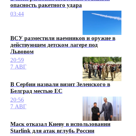
опасность ракетного удара
03:44
ВСУ разместили наемников и оружие в
действующем детском лагере под
Львовом
20:59
7 АВГ
В Сербии назвали визит Зеленского в
Белград местью ЕС
20:56
7 АВГ
Маск отказал Киеву в использовании
Starlink для атак вглубь России