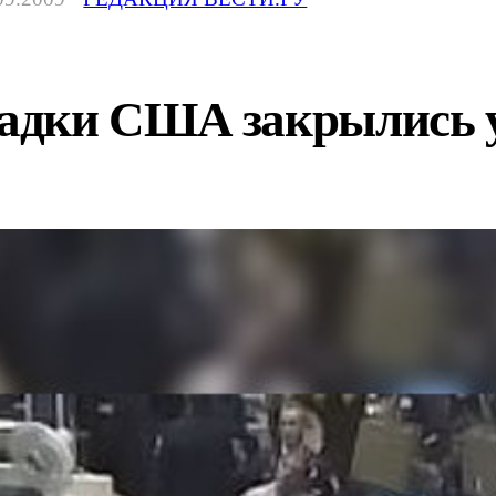
адки США закрылись 