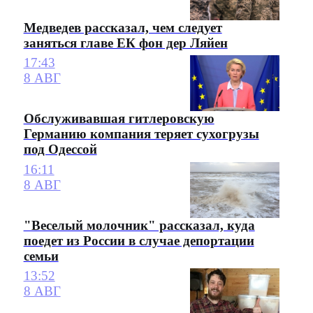
Медведев рассказал, чем следует
заняться главе ЕК фон дер Ляйен
17:43
8 АВГ
Обслуживавшая гитлеровскую
Германию компания теряет сухогрузы
под Одессой
16:11
8 АВГ
"Веселый молочник" рассказал, куда
поедет из России в случае депортации
семьи
13:52
8 АВГ