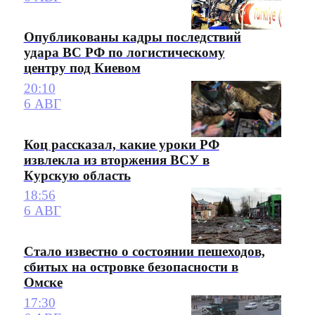
Опубликованы кадры последствий
удара ВС РФ по логистическому
центру под Киевом
20:10
6 АВГ
Коц рассказал, какие уроки РФ
извлекла из вторжения ВСУ в
Курскую область
18:56
6 АВГ
Стало известно о состоянии пешеходов,
сбитых на островке безопасности в
Омске
17:30