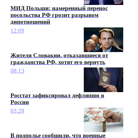
МИД Польши: намеренный перенос
посольства РФ грозит разрывом
дипотношений
12:09
Жители Словакии, отказавшиеся от
гражданства РФ, хотят его вернуть
08:13
Росстат зафиксировал дефляцию в
России
03:28
В подполье сообщили, что военные