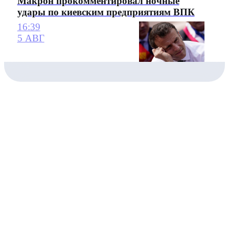
Макрон прокомментировал ночные
удары по киевским предприятиям ВПК
16:39
5 АВГ