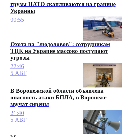
грузы НАТО скапливаются на границе
Украины
00:55
Охота на "людоловов": сотрудникам
ТЦК на Украине массово поступают
угрозы
22:46
5 АВГ
В Воронежской области объявлена
опасность атаки БПЛА, в Воронеже
звучат сирены
21:40
5 АВГ