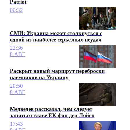
Patriot
00:32
СМИ: Украина может столкнуться с
одной из наиболее серьезных неудач
22:36
8 АВГ
Раскрыт новый маршрут переброски
наемников на Украину
20:50
8 АВГ
Медведев рассказал, чем следует
заняться главе ЕК фон дер Ляйен
17:43