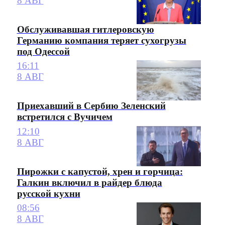
8 АВГ
Обслуживавшая гитлеровскую
Германию компания теряет сухогрузы
под Одессой
16:11
8 АВГ
Приехавший в Сербию Зеленский
встретился с Вучичем
12:10
8 АВГ
Пирожки с капустой, хрен и горчица:
Галкин включил в райдер блюда
русской кухни
08:56
8 АВГ