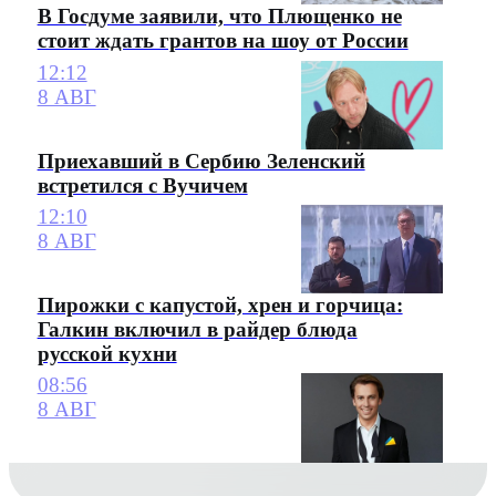
В Госдуме заявили, что Плющенко не
стоит ждать грантов на шоу от России
12:12
8 АВГ
Приехавший в Сербию Зеленский
встретился с Вучичем
12:10
8 АВГ
Пирожки с капустой, хрен и горчица:
Галкин включил в райдер блюда
русской кухни
08:56
8 АВГ