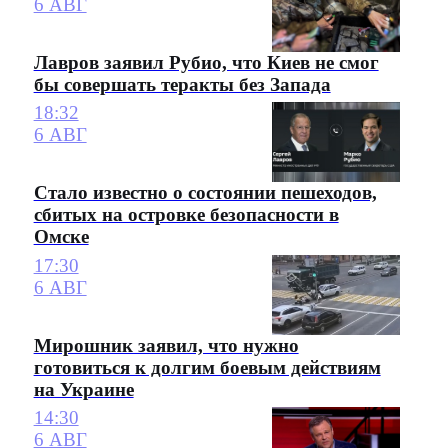
6 АВГ
Лавров заявил Рубио, что Киев не смог
бы совершать теракты без Запада
18:32
6 АВГ
Стало известно о состоянии пешеходов,
сбитых на островке безопасности в
Омске
17:30
6 АВГ
Мирошник заявил, что нужно
готовиться к долгим боевым действиям
на Украине
14:30
6 АВГ