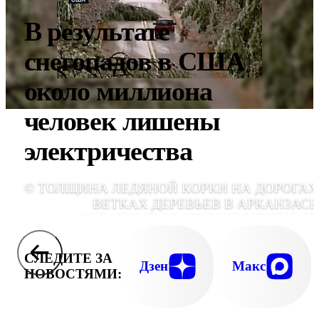
В результате
снегопадов в США
около миллиона
человек лишены
электричества
© ТОЛЩИНА ЛЕДЯНОЙ КОРКИ НА ДОРОГАХ
ВЕТКАХ ДЕРЕВЬЕВ В АРКАНЗАСЕ
ОКЛАХОМЕ ДОСТИГАЕТ МЕСТАМИ 
САНТИМЕТР
СЛЕДИТЕ ЗА
Дзен
Макс
НОВОСТЯМИ: