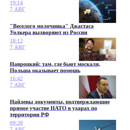
19:14
7 АВГ
"Веселого молочника" Джастаса
Уолкера выдворяют из России
18:12
7 АВГ
Навроцкий: там, где бьют москаля,
Польша оказывает помощь
16:42
7 АВГ
Найдены документы, подтверждающие
прямое участие НАТО в ударах по
территории РФ
09:28
7 АВГ