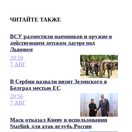
ЧИТАЙТЕ ТАКЖЕ
ВСУ разместили наемников и оружие в
действующем детском лагере под
Львовом
20:59
7 АВГ
В Сербии назвали визит Зеленского в
Белград местью ЕС
20:56
7 АВГ
Маск отказал Киеву в использовании
Starlink для атак вглубь России