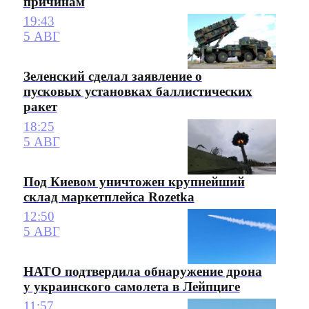
причинам
19:43
5 АВГ
Зеленский сделал заявление о
пусковых установках баллистических
ракет
18:25
5 АВГ
Под Киевом уничтожен крупнейший
склад маркетплейса Rozetka
12:50
5 АВГ
НАТО подтвердила обнаружение дрона
у украинского самолета в Лейпциге
11:57