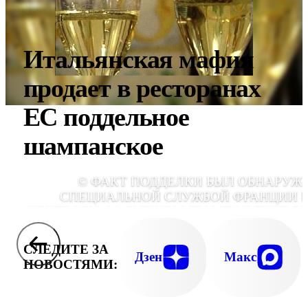
Итальянская мафия
продает в ресторанах
ЕС поддельное
шампанское
© ФАКТ ПОДДЕЛКИ БЫЛ ОБНАРУЖ
СПЕЦИАЛЬНОЙ СЛУЖБОЙ ФРАНЦИИ 
КОНТРОЛЮ ЗА РЫНКОМ ШАМПАНСКИХ В
СЛЕДИТЕ ЗА
Дзен
Макс
НОВОСТЯМИ: