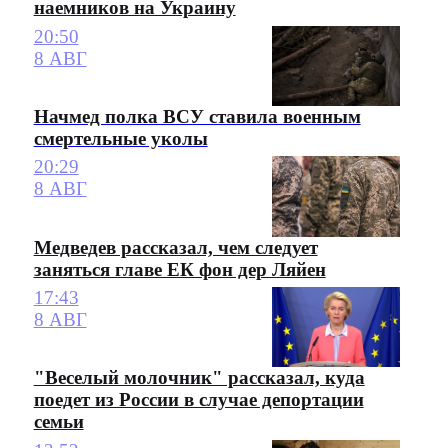
наемников на Украину
20:50
8 АВГ
Начмед полка ВСУ ставила военным
смертельные уколы
20:29
8 АВГ
Медведев рассказал, чем следует
заняться главе ЕК фон дер Ляйен
17:43
8 АВГ
"Веселый молочник" рассказал, куда
поедет из России в случае депортации
семьи