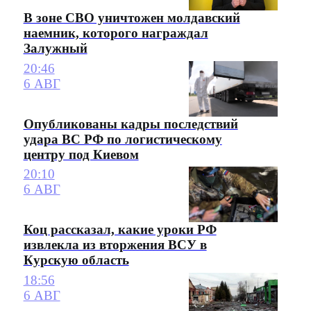
В зоне СВО уничтожен молдавский
наемник, которого награждал
Залужный
20:46
6 АВГ
Опубликованы кадры последствий
удара ВС РФ по логистическому
центру под Киевом
20:10
6 АВГ
Коц рассказал, какие уроки РФ
извлекла из вторжения ВСУ в
Курскую область
18:56
6 АВГ