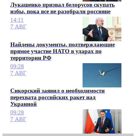
Лукашенко призвал белорусов скупать
избы, пока все не разобрали россияне
14:11
7 АВГ
Найдены документы, подтверждающие
прямое участие НАТО в ударах по
территории РФ
09:28
7 АВГ
Сикорский заявил о необходимости
перехвата российских ракет над
Украиной
09:28
7 АВГ