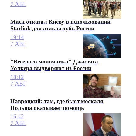
7 АВГ
Маск отказал Киеву в использовании
Starlink для атак вглубь России
19:14
7 АВГ
"Веселого молочника" Джастаса
Уолкера выдворяют из России
18:12
7 АВГ
Навроцкий: там, где бьют москаля,
Польша оказывает помощь
16:42
7 АВГ