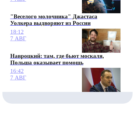
"Веселого молочника" Джастаса
Уолкера выдворяют из России
18:12
7 АВГ
Навроцкий: там, где бьют москаля,
Польша оказывает помощь
16:42
7 АВГ