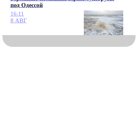
под Одессой
16:11
8 АВГ