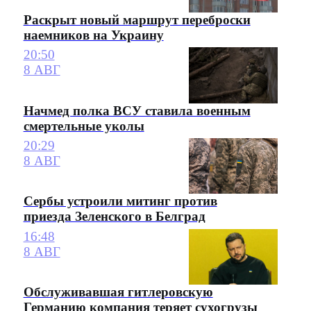
Раскрыт новый маршрут переброски
наемников на Украину
20:50
8 АВГ
Начмед полка ВСУ ставила военным
смертельные уколы
20:29
8 АВГ
Сербы устроили митинг против
приезда Зеленского в Белград
16:48
8 АВГ
Обслуживавшая гитлеровскую
Германию компания теряет сухогрузы