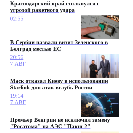
Краснодарский край столкнулся с
угрозой ракетного удара
02:55
В Сербии назвали визит Зеленского в
Белград местью ЕС
20:56
7 АВГ
Маск отказал Киеву в использовании
Starlink для атак вглубь России
19:14
7 АВГ
Премьер Венгрии не исключил замену
"Росатома" на АЭС "Пакш-2"