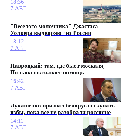
18:36
7 АВГ
"Веселого молочника" Джастаса
Уолкера выдворяют из России
18:12
7 АВГ
Навроцкий: там, где бьют москаля,
Польша оказывает помощь
16:42
7 АВГ
Лукашенко призвал белорусов скупать
избы, пока все не разобрали россияне
14:11
7 АВГ