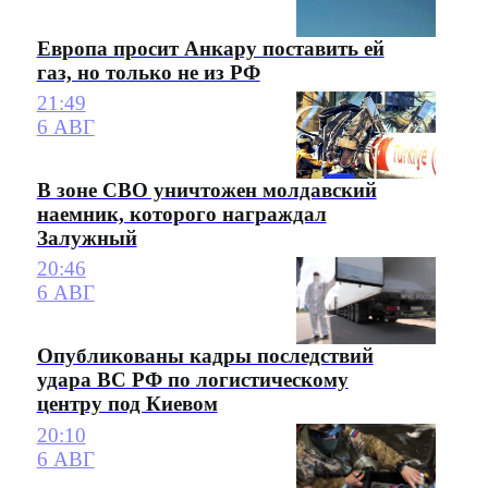
Европа просит Анкару поставить ей
газ, но только не из РФ
21:49
6 АВГ
В зоне СВО уничтожен молдавский
наемник, которого награждал
Залужный
20:46
6 АВГ
Опубликованы кадры последствий
удара ВС РФ по логистическому
центру под Киевом
20:10
6 АВГ