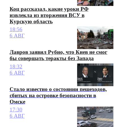
Коц рассказал, какие уроки РФ
извлекла из вторжения ВСУ в
Курскую область
18:56
6 АВГ
Лавров заявил Рубио, что Киев не смог
бы совершать теракты без Запада
18:32
6 АВГ
Стало известно о состоянии пешеходов,
сбитых на островке безопасности в
Омске
17:30
6 АВГ