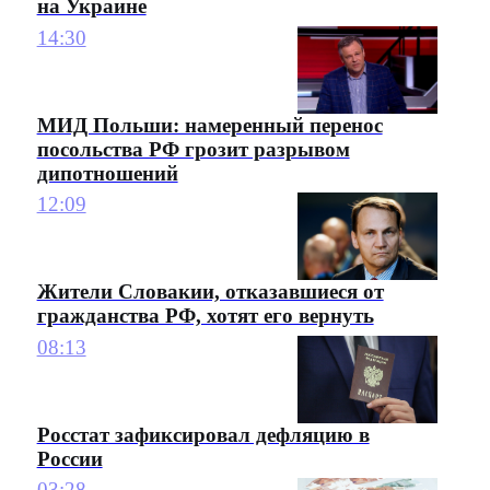
на Украине
14:30
МИД Польши: намеренный перенос
посольства РФ грозит разрывом
дипотношений
12:09
Жители Словакии, отказавшиеся от
гражданства РФ, хотят его вернуть
08:13
Росстат зафиксировал дефляцию в
России
03:28