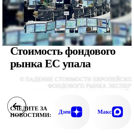
Стоимость фондового
рынка ЕС упала
© ПАДЕНИЕ СТОИМОСТИ ЕВРОПЕЙСКО
ФОНДОВОГО РЫНКА ЭКСПЕР
ОБУСЛОВЛИВАЮТ ЕГО РЕАКЦИЕЙ 
ВНЕЗАПНОЕ УДЕШЕВЛЕН
АМЕРИКАНСКОГО РЫНКА НЕДВИЖИМОС
СЛЕДИТЕ ЗА
И ОТКАЗА ФРС США ОТ РЯДА СРОЧН
Дзен
Макс
НОВОСТЯМИ:
ПРОГРА