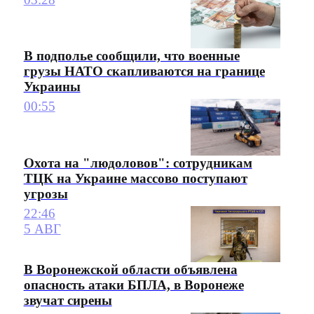
В подполье сообщили, что военные
грузы НАТО скапливаются на границе
Украины
00:55
Охота на "людоловов": сотрудникам
ТЦК на Украине массово поступают
угрозы
22:46
5 АВГ
В Воронежской области объявлена
опасность атаки БПЛА, в Воронеже
звучат сирены