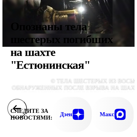
Опознаны тела
шестерых погибших
на шахте
"Естюнинская"
© ТЕЛА ШЕСТЕРЫХ ИЗ ВОСЬ
ОБНАРУЖЕННЫХ ПОСЛЕ ВЗРЫВА НА ШАХ
"ЕСТЮНИНСКАЯ" ЧЕЛОВЕК ОПОЗНАНЫ
ПОДНЯТЫ НА ПОВЕРХНОС
СЛЕДИТЕ ЗА
Дзен
Макс
НОВОСТЯМИ: