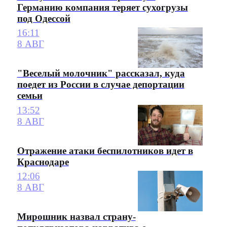
Германию компания теряет сухогрузы
под Одессой
16:11
8 АВГ
"Веселый молочник" рассказал, куда
поедет из России в случае депортации
семьи
13:52
8 АВГ
Отражение атаки беспилотников идет в
Краснодаре
12:06
8 АВГ
Мирошник назвал страну-