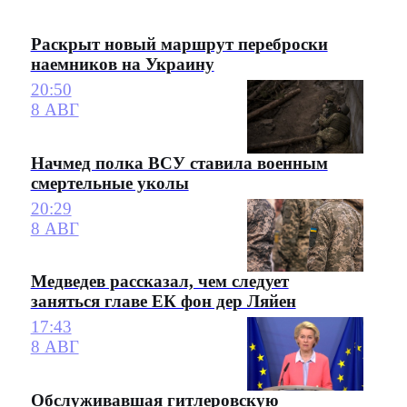
Раскрыт новый маршрут переброски
наемников на Украину
20:50
8 АВГ
Начмед полка ВСУ ставила военным
смертельные уколы
20:29
8 АВГ
Медведев рассказал, чем следует
заняться главе ЕК фон дер Ляйен
17:43
8 АВГ
Обслуживавшая гитлеровскую