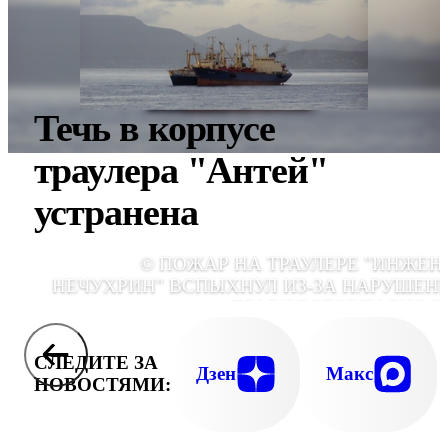
Течь в корпусе
траулера "Антей"
устранена
© ПОЖАР НА ТРАУЛЕРЕ "ИНЖЕН
НЕЧУХРИН" ВСПЫХНУЛ ИЗ-ЗА НАРУШЕН
ПРАВИЛ БЕЗОПАСНОС
СЛЕДИТЕ ЗА
Дзен
Макс
НОВОСТЯМИ: