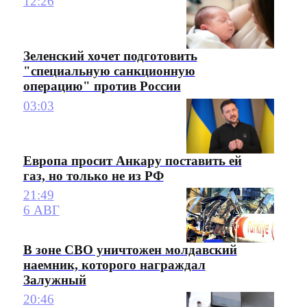
12:26
Зеленский хочет подготовить
"специальную санкционную
операцию" против России
03:03
Европа просит Анкару поставить ей
газ, но только не из РФ
21:49
6 АВГ
В зоне СВО уничтожен молдавский
наемник, которого награждал
Залужный
20:46