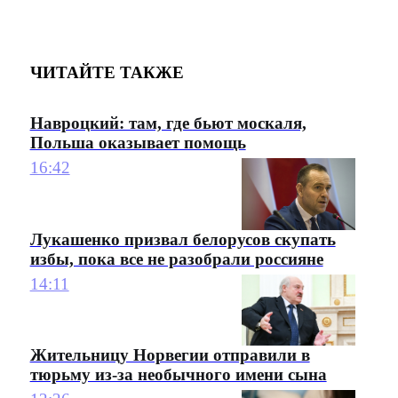
ЧИТАЙТЕ ТАКЖЕ
Навроцкий: там, где бьют москаля,
Польша оказывает помощь
16:42
Лукашенко призвал белорусов скупать
избы, пока все не разобрали россияне
14:11
Жительницу Норвегии отправили в
тюрьму из-за необычного имени сына