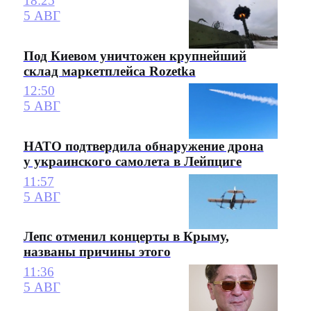
18:25
5 АВГ
Под Киевом уничтожен крупнейший
склад маркетплейса Rozetka
12:50
5 АВГ
НАТО подтвердила обнаружение дрона
у украинского самолета в Лейпциге
11:57
5 АВГ
Лепс отменил концерты в Крыму,
названы причины этого
11:36
5 АВГ