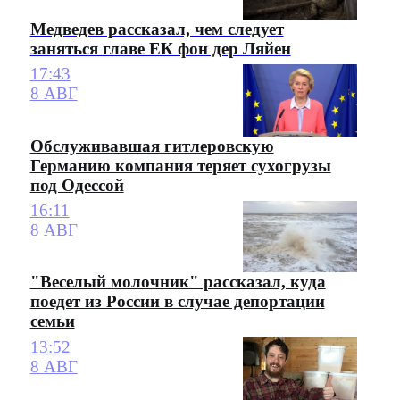
Медведев рассказал, чем следует
заняться главе ЕК фон дер Ляйен
17:43
8 АВГ
Обслуживавшая гитлеровскую
Германию компания теряет сухогрузы
под Одессой
16:11
8 АВГ
"Веселый молочник" рассказал, куда
поедет из России в случае депортации
семьи
13:52
8 АВГ