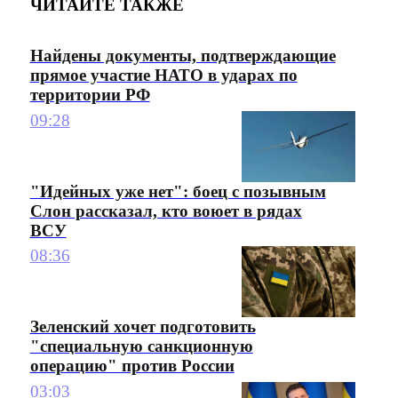
ЧИТАЙТЕ ТАКЖЕ
Найдены документы, подтверждающие
прямое участие НАТО в ударах по
территории РФ
09:28
"Идейных уже нет": боец с позывным
Слон рассказал, кто воюет в рядах
ВСУ
08:36
Зеленский хочет подготовить
"специальную санкционную
операцию" против России
03:03