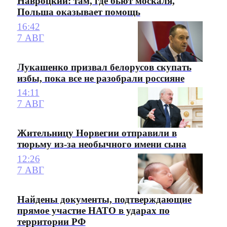
Навроцкий: там, где бьют москаля,
Польша оказывает помощь
16:42
7 АВГ
Лукашенко призвал белорусов скупать
избы, пока все не разобрали россияне
14:11
7 АВГ
Жительницу Норвегии отправили в
тюрьму из-за необычного имени сына
12:26
7 АВГ
Найдены документы, подтверждающие
прямое участие НАТО в ударах по
территории РФ