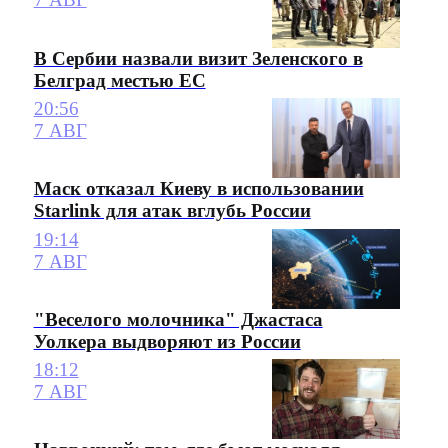
В Сербии назвали визит Зеленского в
Белград местью ЕС
20:56
7 АВГ
Маск отказал Киеву в использовании
Starlink для атак вглубь России
19:14
7 АВГ
"Веселого молочника" Джастаса
Уолкера выдворяют из России
18:12
7 АВГ