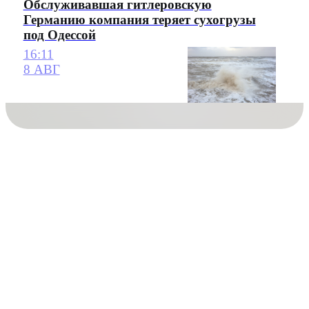
Обслуживавшая гитлеровскую
Германию компания теряет сухогрузы
под Одессой
16:11
8 АВГ