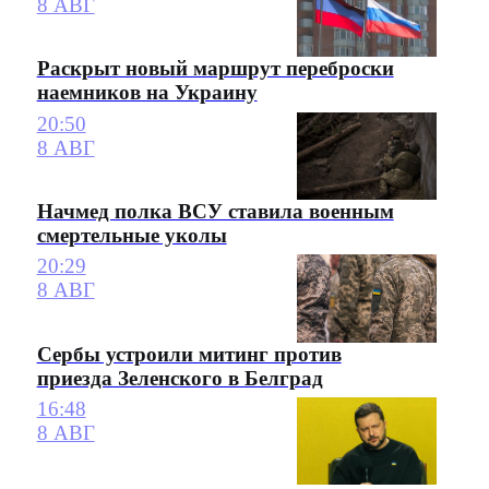
8 АВГ
Раскрыт новый маршрут переброски
наемников на Украину
20:50
8 АВГ
Начмед полка ВСУ ставила военным
смертельные уколы
20:29
8 АВГ
Сербы устроили митинг против
приезда Зеленского в Белград
16:48
8 АВГ