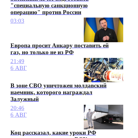
"специальную санкционную
операцию" против России
03:03
Европа просит Анкару поставить ей
газ, но только не из РФ
21:49
6 АВГ
В зоне СВО уничтожен молдавский
наемник, которого награждал
Залужный
20:46
6 АВГ
Коц рассказал, какие уроки РФ