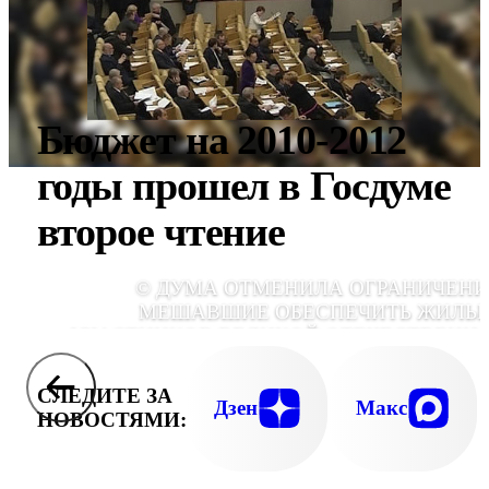
Бюджет на 2010-2012
годы прошел в Госдуме
второе чтение
© ДУМА ОТМЕНИЛА ОГРАНИЧЕНИ
МЕШАВШИЕ ОБЕСПЕЧИТЬ ЖИЛЬ
УЧАСТНИКОВ ВЕЛИКОЙ ОТЕЧЕСТВЕНН
ВОЙНЫ. ДО СИХ ПОР НОВУЮ КВАРТИ
МОГЛИ ПОЛУЧИТЬ ТОЛЬКО ТЕ, КТО ВСТ
СЛЕДИТЕ ЗА
НА УЧЕТ ДО 1 МАРТА 2005 ГОД
Дзен
Макс
НОВОСТЯМИ: