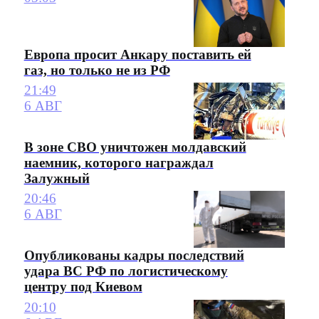
Европа просит Анкару поставить ей
газ, но только не из РФ
21:49
6 АВГ
В зоне СВО уничтожен молдавский
наемник, которого награждал
Залужный
20:46
6 АВГ
Опубликованы кадры последствий
удара ВС РФ по логистическому
центру под Киевом
20:10