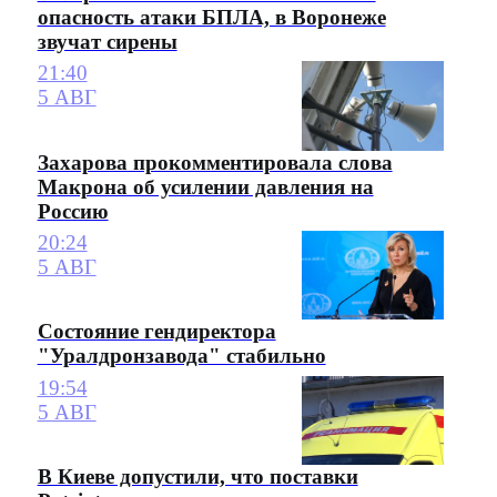
опасность атаки БПЛА, в Воронеже
звучат сирены
21:40
5 АВГ
Захарова прокомментировала слова
Макрона об усилении давления на
Россию
20:24
5 АВГ
Состояние гендиректора
"Уралдронзавода" стабильно
19:54
5 АВГ
В Киеве допустили, что поставки