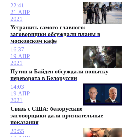
22:41
21 АПР
2021
Устранить самого главного:
заговорщики обсуждали планы в
московском кафе
16:37
19 АПР
2021
Путин и Байден обсуждали попытку
переворота в Белоруссии
14:03
19 АПР
2021
Связь с США: белорусские
заговорщики дали признательные
показания
20:55