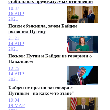
стабильных предсказуемых отношений
10:37
16 АПР
2021
Псаки объяснила, зачем Байден
позвонил Путину
21:21
14 АПР
2021
Песков: Путин и Байден не говорили о
Навальном
12:25
14 АПР
2021
Байден не против разговора с
Путиным "на каком-то этапе"
19:04
19 МАР