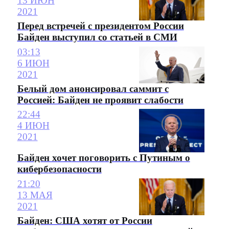
13 ИЮН
2021
Перед встречей с президентом России
Байден выступил со статьей в СМИ
03:13
6 ИЮН
2021
Белый дом анонсировал саммит с
Россией: Байден не проявит слабости
22:44
4 ИЮН
2021
Байден хочет поговорить с Путиным о
кибербезопасности
21:20
13 МАЯ
2021
Байден: США хотят от России