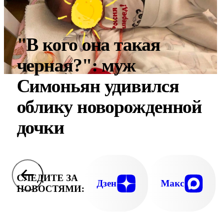
"В кого она такая
черная?": муж
Симоньян удивился
облику новорожденной
дочки
СЛЕДИТЕ ЗА
Дзен
Макс
НОВОСТЯМИ: