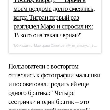
моем роддоме долго смеялись,
когда Тигран первый раз
разглядел Маро и спросил их:
'В кого она такая черная?'
Публикация от
Маргарита Симоньян
(@_m_simonyan_) 1 Дек 2019 в 10:00 PST
Пользователи с восторгом
отнеслись к фотографии малышки
и посоветовали родить ей еще
одного братика: "Четыре
сестрички и один братик – это