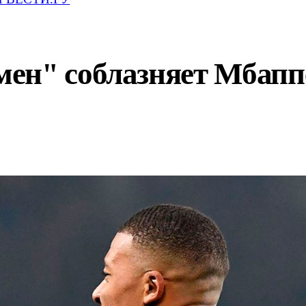
ен" соблазняет Мбаппе