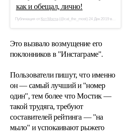
как и обещал, лично!
Публикация от
Кот Моста
(@cat_the_most) 24 Дек 2019 в 4:18 PST
Это вызвало возмущение его
поклонников в "Инстаграме".
Пользователи пишут, что именно
он — самый лучший и "номер
один", тем более что Мостик —
такой трудяга, требуют
составителей рейтинга — "на
мыло" и успокаивают рыжего