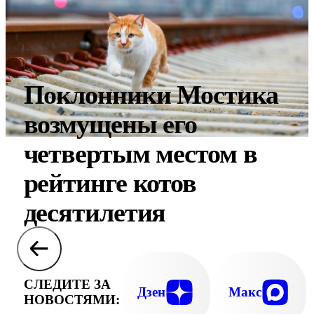
Поклонники Мостика
возмущены его
четвертым местом в
рейтинге котов
десятилетия
СЛЕДИТЕ ЗА
Дзен
Макс
НОВОСТЯМИ: