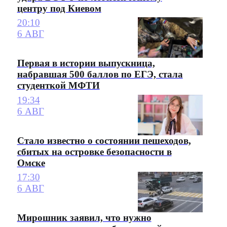
центру под Киевом
20:10
6 АВГ
Первая в истории выпускница,
набравшая 500 баллов по ЕГЭ, стала
студенткой МФТИ
19:34
6 АВГ
Стало известно о состоянии пешеходов,
сбитых на островке безопасности в
Омске
17:30
6 АВГ
Мирошник заявил, что нужно