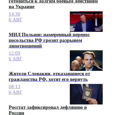
готовиться к долгим боевым действиям
на Украине
14:30
6 АВГ
МИД Польши: намеренный перенос
посольства РФ грозит разрывом
дипотношений
12:09
6 АВГ
Жители Словакии, отказавшиеся от
гражданства РФ, хотят его вернуть
08:13
6 АВГ
Росстат зафиксировал дефляцию в
России