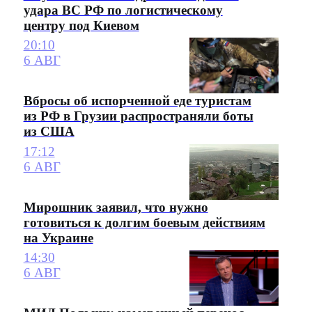
удара ВС РФ по логистическому
центру под Киевом
20:10
6 АВГ
Вбросы об испорченной еде туристам
из РФ в Грузии распространяли боты
из США
17:12
6 АВГ
Мирошник заявил, что нужно
готовиться к долгим боевым действиям
на Украине
14:30
6 АВГ