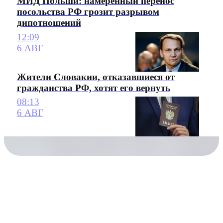
МИД Польши: намеренный перенос
посольства РФ грозит разрывом
дипотношений
12:09
6 АВГ
Жители Словакии, отказавшиеся от
гражданства РФ, хотят его вернуть
08:13
6 АВГ