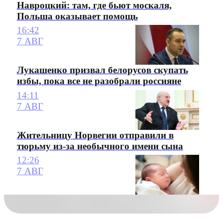
Навроцкий: там, где бьют москаля,
Польша оказывает помощь
16:42
7 АВГ
Лукашенко призвал белорусов скупать
избы, пока все не разобрали россияне
14:11
7 АВГ
Жительницу Норвегии отправили в
тюрьму из-за необычного имени сына
12:26
7 АВГ