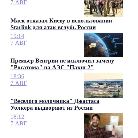
7 АВГ
Маск отказал Киеву в использовании
Starlink для атак вглубь России
19:14
7 АВГ
Премьер Венгрии не исключил замену
"Росатома" на АЭС "Пакш-2"
18:36
7 АВГ
"Веселого молочника" Джастаса
Уолкера выдворяют из России
18:12
7 АВГ