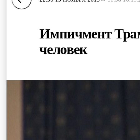
Импичмент Трам
человек