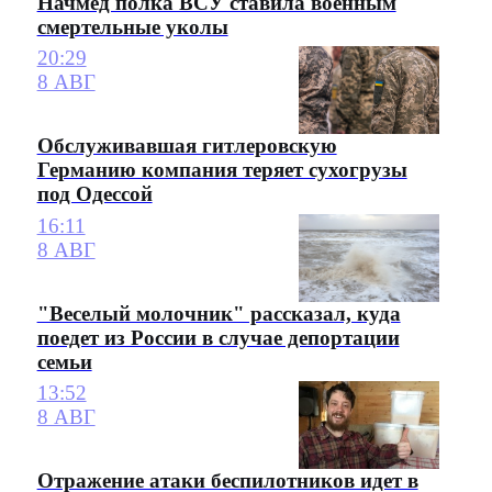
Начмед полка ВСУ ставила военным
смертельные уколы
20:29
8 АВГ
Обслуживавшая гитлеровскую
Германию компания теряет сухогрузы
под Одессой
16:11
8 АВГ
"Веселый молочник" рассказал, куда
поедет из России в случае депортации
семьи
13:52
8 АВГ
Отражение атаки беспилотников идет в