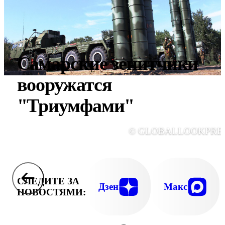
Самарские зенитчики
вооружатся
"Триумфами"
© GLOBALLOOKPRE
СЛЕДИТЕ ЗА
Дзен
Макс
НОВОСТЯМИ: