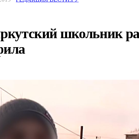
иркутский школьник ра
фила