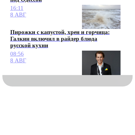
16:11
8 АВГ
Пирожки с капустой, хрен и горчица:
Галкин включил в райдер блюда
русской кухни
08:56
8 АВГ