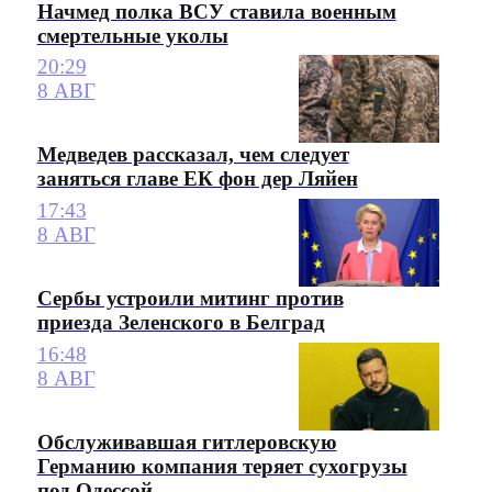
Начмед полка ВСУ ставила военным
смертельные уколы
20:29
8 АВГ
Медведев рассказал, чем следует
заняться главе ЕК фон дер Ляйен
17:43
8 АВГ
Сербы устроили митинг против
приезда Зеленского в Белград
16:48
8 АВГ
Обслуживавшая гитлеровскую
Германию компания теряет сухогрузы
под Одессой