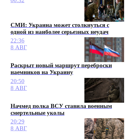
00:32
СМИ: Украина может столкнуться с
одной из наиболее серьезных неудач
22:36
8 АВГ
Раскрыт новый маршрут переброски
наемников на Украину
20:50
8 АВГ
Начмед полка ВСУ ставила военным
смертельные уколы
20:29
8 АВГ