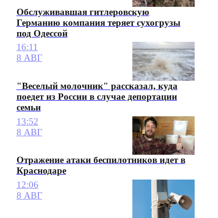
Обслуживавшая гитлеровскую
Германию компания теряет сухогрузы
под Одессой
16:11
8 АВГ
"Веселый молочник" рассказал, куда
поедет из России в случае депортации
семьи
13:52
8 АВГ
Отражение атаки беспилотников идет в
Краснодаре
12:06
8 АВГ