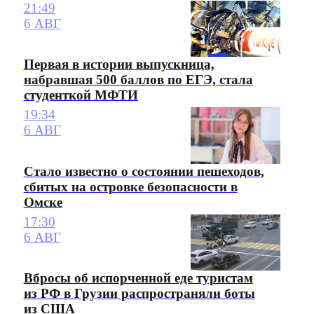
21:49
6 АВГ
Первая в истории выпускница,
набравшая 500 баллов по ЕГЭ, стала
студенткой МФТИ
19:34
6 АВГ
Стало известно о состоянии пешеходов,
сбитых на островке безопасности в
Омске
17:30
6 АВГ
Вбросы об испорченной еде туристам
из РФ в Грузии распространяли боты
из США