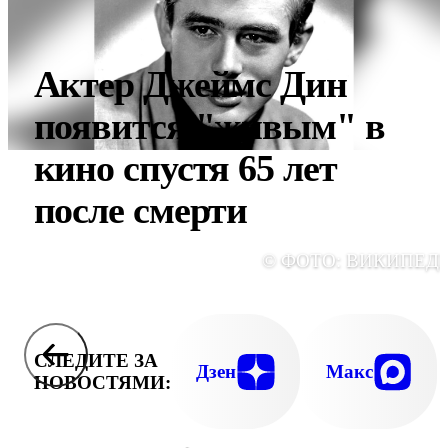
Актер Джеймс Дин
появится "живым" в
кино спустя 65 лет
после смерти
© ФОТО: ВИКИПЕД
СЛЕДИТЕ ЗА
Дзен
Макс
НОВОСТЯМИ: