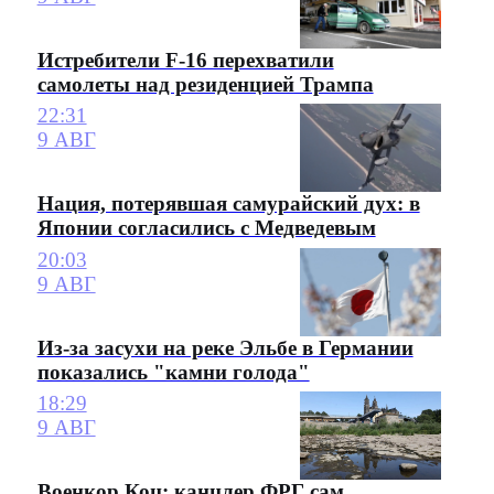
Истребители F-16 перехватили
самолеты над резиденцией Трампа
22:31
9 АВГ
Нация, потерявшая самурайский дух: в
Японии согласились с Медведевым
20:03
9 АВГ
Из-за засухи на реке Эльбе в Германии
показались "камни голода"
18:29
9 АВГ
Военкор Коц: канцлер ФРГ сам