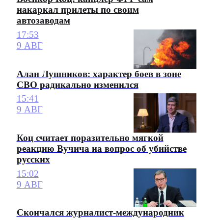
накаркал прилеты по своим
автозаводам
17:53
9 АВГ
Алан Лушников: характер боев в зоне
СВО радикально изменился
15:41
9 АВГ
Коц считает поразительно мягкой
реакцию Вучича на вопрос об убийстве
русских
15:02
9 АВГ
Скончался журналист-международник